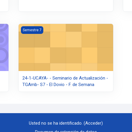
mb- S7 - El Dovio - F. de Semana
24-1-UCAYA- - Seminario de Actualización - TGAmb- S7 -
Semestre 7
24-1-UCAYA- - Seminario de Actualización -
TGAmb- S7 - El Dovio - F. de Semana
Usted no se ha identificado. (
Acceder
)
Resumen de retención de datos