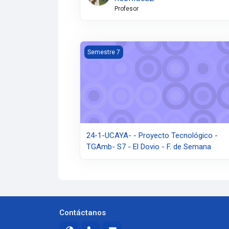
Profesor
24-1-UCAYA- - Proyecto Tecnológico - TGA
Semestre 7
24-1-UCAYA- - Proyecto Tecnológico -
TGAmb- S7 - El Dovio - F. de Semana
Contáctanos