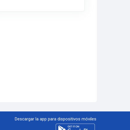
 El Dovio - F. de Semana
Descargar la app para dispositivos móviles