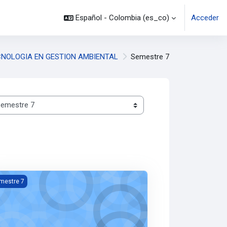
Español - Colombia ‎(es_co)‎
Acceder
CNOLOGIA EN GESTION AMBIENTAL
Semestre 7
emana
1-UCAYA- - Estadística Inferencial - TGAmb- S7 - El Dovio - F. de 
mestre 7