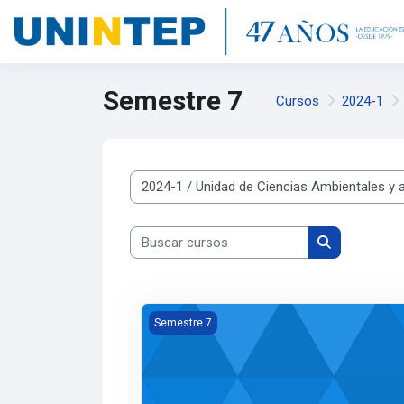
Saltar al contenido principal
Semestre 7
Cursos
2024-1
Categorías de curso
Buscar cursos
Buscar curso
24-1-UCAYA- - Contabilidad y Costos Ambi
Semestre 7