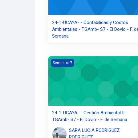
24-1-UCAYA- - Contabilidad y Costos
Ambientales - TGAmb- S7 - El Dovio - F. d
Semana
24-1-UCAYA- - Gestión Ambiental II - TGAm
Semestre 7
24-1-UCAYA- - Gestión Ambiental II -
TGAmb- S7 - El Dovio - F. de Semana
SARA LUCIA RODRIGUEZ
RODRIGUEZ