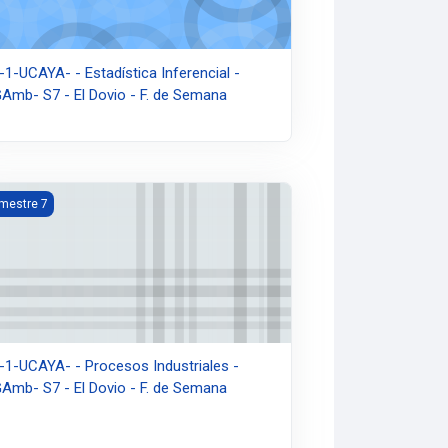
-1-UCAYA- - Estadística Inferencial -
Amb- S7 - El Dovio - F. de Semana
emana
1-UCAYA- - Procesos Industriales - TGAmb- S7 - El Dovio - F. de S
mestre 7
-1-UCAYA- - Procesos Industriales -
Amb- S7 - El Dovio - F. de Semana