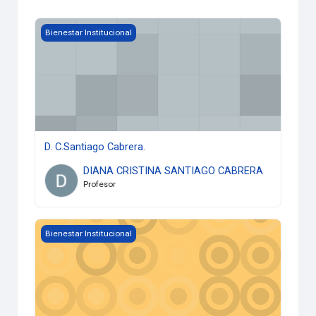
D. C.Santiago Cabrera.
Bienestar Institucional
D. C.Santiago Cabrera.
DIANA CRISTINA SANTIAGO CABRERA
Profesor
Dibujando en Paint
Bienestar Institucional