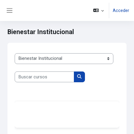
Saltar al contenido principal
Acceder
Panel lateral
Bienestar Institucional
Categorías de curso
Buscar cursos
Buscar cursos